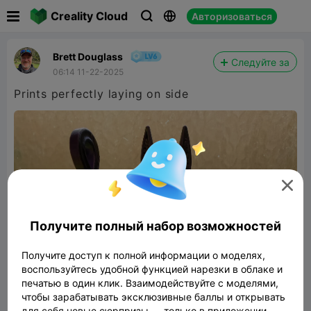

Creality Cloud
Авторизоваться



Brett Douglass
Следуйте за
06:14 11-22-2025
Prints perfectly laying on side

Получите полный набор возможностей
Получите доступ к полной информации о моделях,
воспользуйтесь удобной функцией нарезки в облаке и
печатью в один клик. Взаимодействуйте с моделями,
чтобы зарабатывать эксклюзивные баллы и открывать
для себя новые сюрпризы — только в приложении