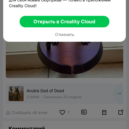
Creality Cloud!
Открыть в Creality Cloud
Отменить
Anubis God of Dead
3.94MB
Связанные 3D модели


Сообщить об этом
7

Комментарий