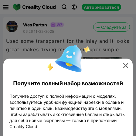

Creality Cloud
Авторизоваться



Wes Parton
Следуйте за
06:26 11-22-2025
Used some transparent for the inlay and it looks
great, makes drying my frother super simple.

Получите полный набор возможностей
Получите доступ к полной информации о моделях,
воспользуйтесь удобной функцией нарезки в облаке и
печатью в один клик. Взаимодействуйте с моделями,
чтобы зарабатывать эксклюзивные баллы и открывать
для себя новые сюрпризы — только в приложении
Creality Cloud!
Coaster for Glasses with Water Drainage