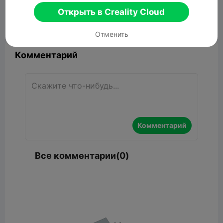
808.88KB
Связанные 3D модели
Открыть в Creality Cloud


Сообщить об этом
6

Отменить
Комментарий
Комментарий
Все комментарии(0)