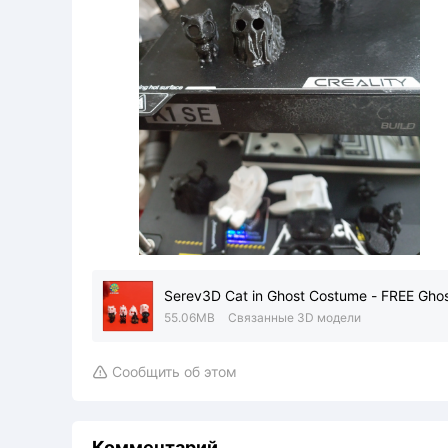
Serev3D Cat in Ghost Costume - FREE Ghost
55.06MB
Связанные 3D модели
Сообщить об этом

Комментарий