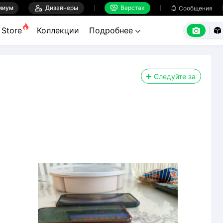
миум

Дизайнеры
Верстак

Сообщения



Store
Коллекции
Подробнее


Следуйте за