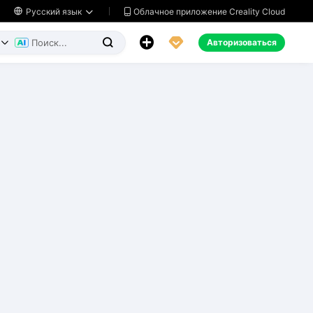
Облачное приложение Creality Cloud

Русский язык




Авторизоваться

