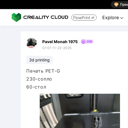

Пре
Explore
FlowPrint


Pavel Monah 1975
07:01 11-22-2025
3d printing
Печать PET-G
230-сопло
60-стол