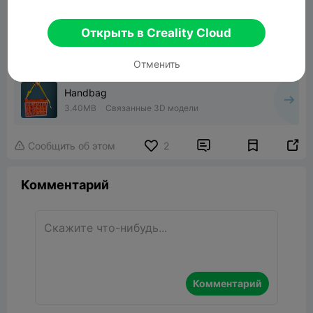
Открыть в Creality Cloud
Отменить
Handbag
3.40MB
Связанные 3D модели


Сообщить об этом
2

Комментарий
Комментарий