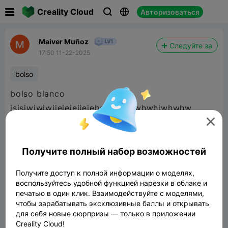

Creality Cloud
Авторизоваться



Maiver Muñoz
Следуйте за
17:50 11-22-2025
bolso
bolso blanco
jsjsjwjwjwjjejejejjejehehehhehwhwhjwhwhw

Получите полный набор возможностей
Получите доступ к полной информации о моделях,
воспользуйтесь удобной функцией нарезки в облаке и
печатью в один клик. Взаимодействуйте с моделями,
чтобы зарабатывать эксклюзивные баллы и открывать
для себя новые сюрпризы — только в приложении
Creality Cloud!