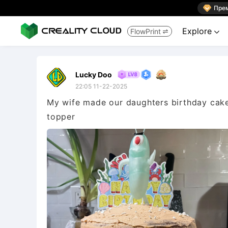

Пре
Explore
FlowPrint


Lucky Doo
22:05 11-22-2025
My wife made our daughters birthday cake
topper