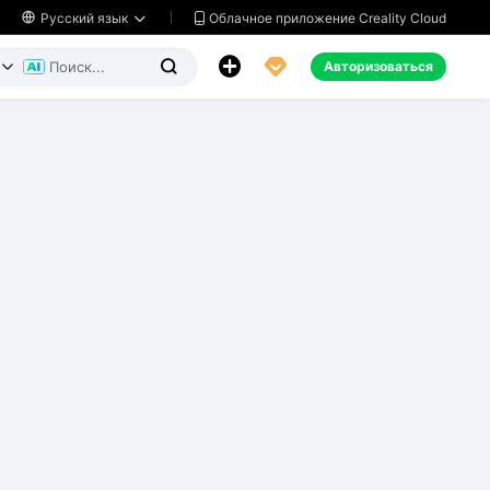
Облачное приложение Creality Cloud

Русский язык




Авторизоваться

