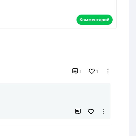
Комментарий

1
1


