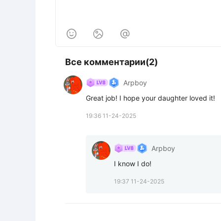



Все комментарии(2)
Arpboy
Great job! I hope your daughter loved it!
19:36 11-24-2025
Arpboy
I know I do!
19:37 11-24-2025