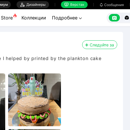
миум

Дизайнеры
Верстак

Сообщения



Store
Коллекции
Подробнее


Следуйте за
 I helped by printed by the plankton cake