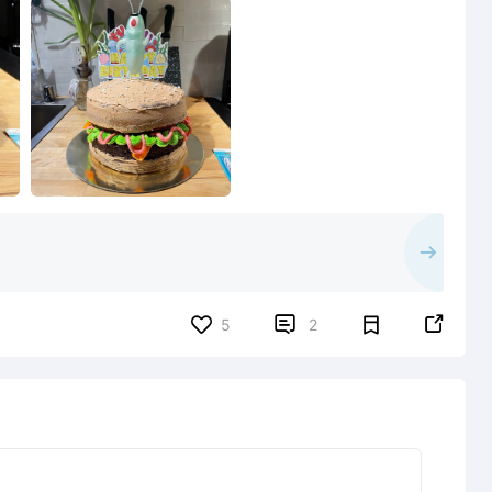


5
2