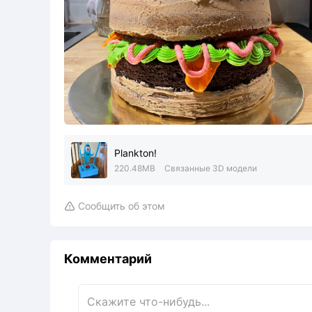
Plankton!
220.48MB
Связанные 3D модели
Сообщить об этом

Комментарий