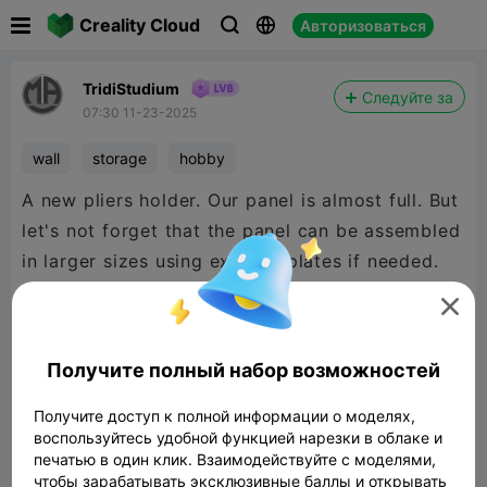

Creality Cloud
Авторизоваться



TridiStudium
Следуйте за
07:30 11-23-2025
wall
storage
hobby
A new pliers holder. Our panel is almost full. But
let's not forget that the panel can be assembled
in larger sizes using existing plates if needed.

Получите полный набор возможностей
Получите доступ к полной информации о моделях,
воспользуйтесь удобной функцией нарезки в облаке и
печатью в один клик. Взаимодействуйте с моделями,
чтобы зарабатывать эксклюзивные баллы и открывать