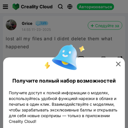

Creality Cloud
Авторизоваться



Grice
Следуйте за
14:55 11-23-2025
lost all my files and I didnt delete them what
happened


Сообщить об этом
3
2


Комментарий
Получите полный набор возможностей
Получите доступ к полной информации о моделях,
воспользуйтесь удобной функцией нарезки в облаке и
печатью в один клик. Взаимодействуйте с моделями,
чтобы зарабатывать эксклюзивные баллы и открывать
Комментарий
для себя новые сюрпризы — только в приложении
Creality Cloud!