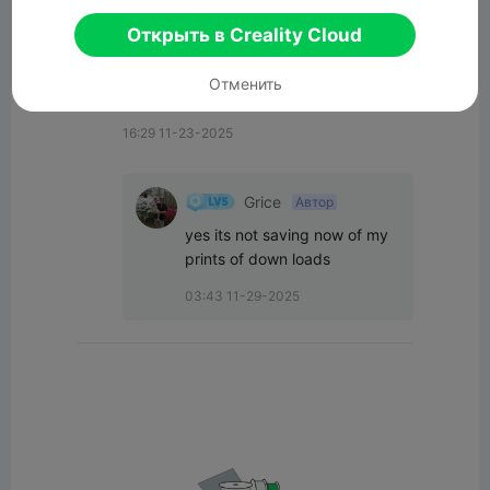
Все комментарии(2)
Открыть в Creality Cloud
Biob
Отменить
From your profile?
16:29 11-23-2025
Grice
Автор
yes its not saving now of my 
prints of down loads
03:43 11-29-2025