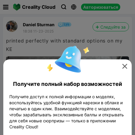

Creality Cloud
Авторизоваться



Daniel Sturman
Следуйте за
18:38 11-23-2025
printed perfectly with standard options on my
KE

Получите полный набор возможностей
Получите доступ к полной информации о моделях,
воспользуйтесь удобной функцией нарезки в облаке и
печатью в один клик. Взаимодействуйте с моделями,
чтобы зарабатывать эксклюзивные баллы и открывать
для себя новые сюрпризы — только в приложении
Creality Cloud!