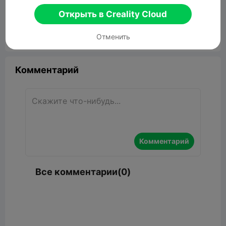
Bird Stand
Открыть в Creality Cloud
17.27KB
Связанные 3D модели
Отменить


Сообщить об этом
8

Комментарий
Комментарий
Все комментарии(0)