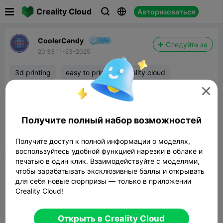

Creality Cloud
Авторизоваться



CoolerCandy
Следуйте за
20:33 11-23-2025
3d printing
easy to print
creality cloud
CHRISTMAS SALE!

All models are 50% off starting this Monday, all
the way to Christmas!
Получите полный набор возможностей


Сообщить об этом
4
Получите доступ к полной информации о моделях,

воспользуйтесь удобной функцией нарезки в облаке и
печатью в один клик. Взаимодействуйте с моделями,
Комментарий
чтобы зарабатывать эксклюзивные баллы и открывать
для себя новые сюрпризы — только в приложении
Creality Cloud!
Открыть в Creality Cloud