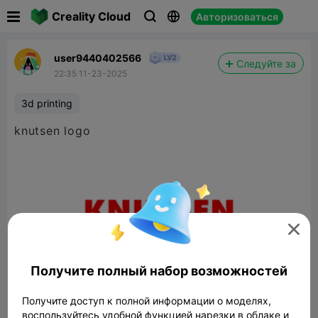

Creality Cloud
Авторизоваться



user9440402566
Следуйте за
22:35 11-23-2025
3d printing
knutsen logo

Получите полный набор возможностей
Получите доступ к полной информации о моделях,
воспользуйтесь удобной функцией нарезки в облаке и