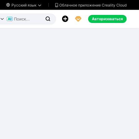
Облачное приложение Creality Cloud

Русский язык




Авторизоваться

