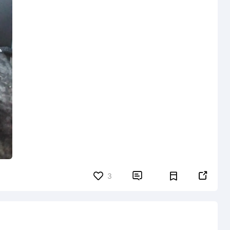


3