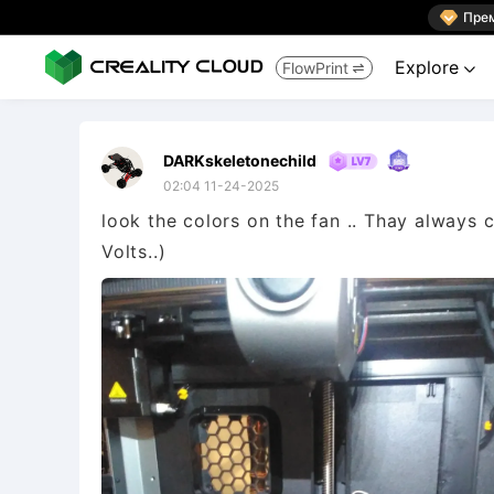

Пре
Explore
FlowPrint


DARKskeletonechild
02:04 11-24-2025
look the colors on the fan .. Thay always 
Volts..)