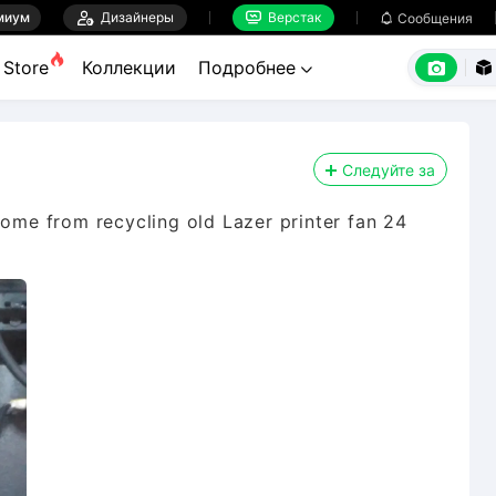
миум

Дизайнеры
Верстак

Сообщения



Store
Коллекции
Подробнее


Следуйте за
come from recycling old Lazer printer fan 24