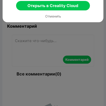
59.15MB
Связанные 3D модели
Открыть в Creality Cloud


Сообщить об этом
6

Отменить
Комментарий
Комментарий
Все комментарии(0)