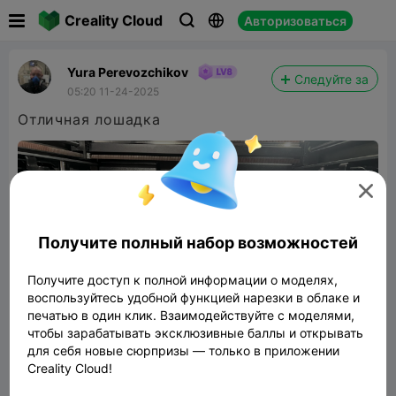

Creality Cloud
Авторизоваться



Yura Perevozchikov
Следуйте за
05:20 11-24-2025
Отличная лошадка

Получите полный набор возможностей
Получите доступ к полной информации о моделях,
воспользуйтесь удобной функцией нарезки в облаке и
печатью в один клик. Взаимодействуйте с моделями,
чтобы зарабатывать эксклюзивные баллы и открывать
для себя новые сюрпризы — только в приложении
Creality Cloud!
Horse figurine