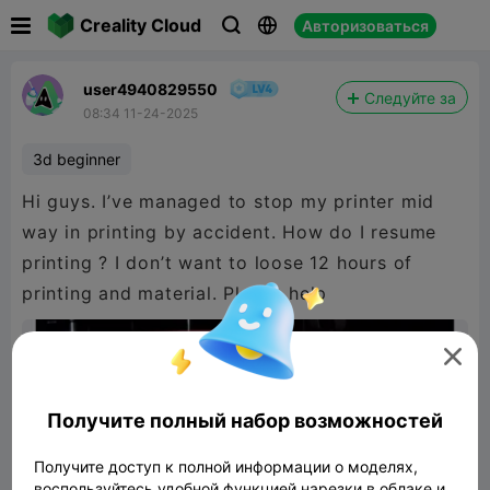

Creality Cloud
Авторизоваться



user4940829550
Следуйте за
08:34 11-24-2025
3d beginner
Hi guys. I’ve managed to stop my printer mid
way in printing by accident. How do I resume
printing ? I don’t want to loose 12 hours of
printing and material. Please help

Получите полный набор возможностей
Получите доступ к полной информации о моделях,
воспользуйтесь удобной функцией нарезки в облаке и