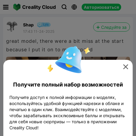

Creality Cloud
Авторизоваться



Shap
Следуйте за
17:43 11-24-2025
great model, there were a bit miss at the start
because I put it on to much speed

Получите полный набор возможностей
Получите доступ к полной информации о моделях,
воспользуйтесь удобной функцией нарезки в облаке и
печатью в один клик. Взаимодействуйте с моделями,
чтобы зарабатывать эксклюзивные баллы и открывать
для себя новые сюрпризы — только в приложении
Creality Cloud!