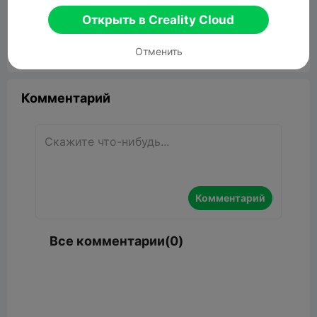
Scraper easy to print
Открыть в Creality Cloud
525.16KB
Связанные 3D модели
Отменить


Сообщить об этом
4

Комментарий
Комментарий
Все комментарии(0)