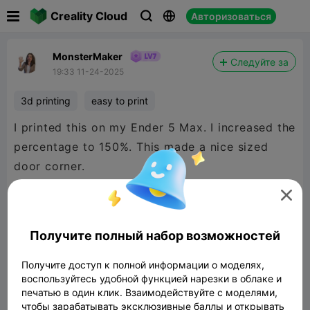

Creality Cloud
Авторизоваться



MonsterMaker
Следуйте за
19:33 11-24-2025
3d printing
easy to print
I printed this on my Ender 5 Max. I increased the
percentage to 150%. This made a nice sized
door corner.

Получите полный набор возможностей
Получите доступ к полной информации о моделях,
воспользуйтесь удобной функцией нарезки в облаке и
печатью в один клик. Взаимодействуйте с моделями,
чтобы зарабатывать эксклюзивные баллы и открывать