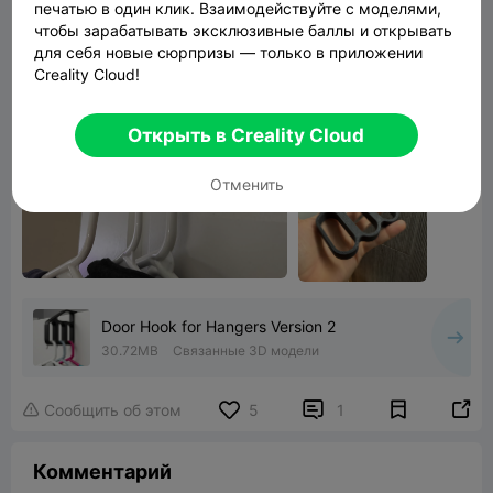
печатью в один клик. Взаимодействуйте с моделями,
чтобы зарабатывать эксклюзивные баллы и открывать
для себя новые сюрпризы — только в приложении
Creality Cloud!
Открыть в Creality Cloud
Отменить
Door Hook for Hangers Version 2
30.72MB
Связанные 3D модели


Сообщить об этом
5
1

Комментарий