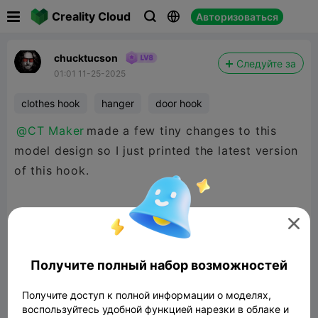

Creality Cloud
Авторизоваться



chucktucson
Следуйте за
01:01 11-25-2025
clothes hook
hanger
door hook
@CT Maker
made a few tiny changes to this
model design so I just printed the latest version
of this hook.

Thank you so much for the changes, the sharp
edges are gone! it's fantastic!
Получите полный набор возможностей
Получите доступ к полной информации о моделях,
воспользуйтесь удобной функцией нарезки в облаке и