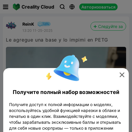

Creality Cloud
Авторизоваться



ReinK
Следуйте за
13:20 11-25-2025
Le agregue una base y lo impimi en PETG

Получите полный набор возможностей
Получите доступ к полной информации о моделях,
воспользуйтесь удобной функцией нарезки в облаке и
печатью в один клик. Взаимодействуйте с моделями,
чтобы зарабатывать эксклюзивные баллы и открывать
для себя новые сюрпризы — только в приложении