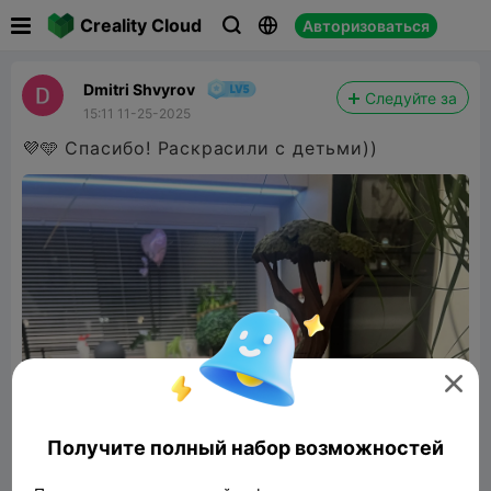

Creality Cloud
Авторизоваться



Dmitri Shvyrov
Следуйте за
15:11 11-25-2025
💜🩵 Спасибо! Раскрасили с детьми))

Получите полный набор возможностей