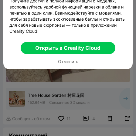
Получите доступ к полной информации о моделях,
воспользуйтесь удобной функцией нарезки в облаке и
печатью в один клик. Взаимодействуйте с моделями,
чтобы зарабатывать эксклюзивные баллы и открывать
для себя новые сюрпризы — только в приложении
Creality Cloud!
Открыть в Creality Cloud
Отменить
Tree House Garden 树屋花园
152.64MB
Связанные 3D модели


Сообщить об этом
11
4

Комментарий