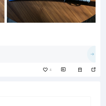


4