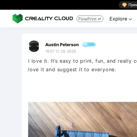

Пре
Explore
FlowPrint


Austin Peterson
16:57 11-25-2025
I love it. It’s easy to print, fun, and really 
love it and suggest it to everyone.