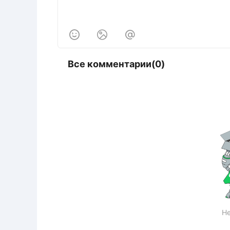



Все комментарии(0)
Не