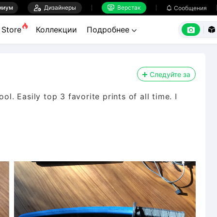
миум

Дизайнеры
Верстак

Сообщения



Store
Коллекции
Подробнее


Следуйте за
cool. Easily top 3 favorite prints of all time. I