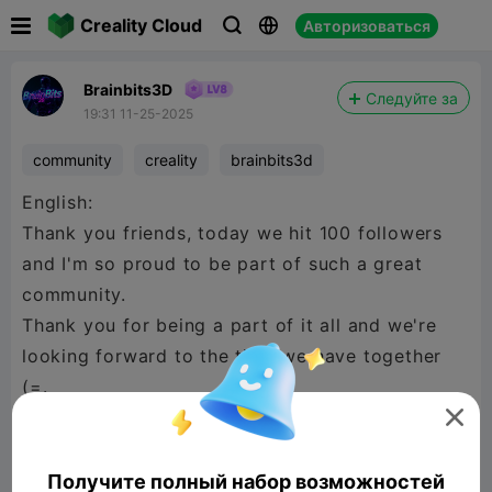

Creality Cloud
Авторизоваться



Brainbits3D
Следуйте за
19:31 11-25-2025
community
creality
brainbits3d
English:
Thank you friends, today we hit 100 followers
and I'm so proud to be part of such a great
community.
Thank you for being a part of it all and we're
looking forward to the time we have together
(=.
Your Brainbits3D Team <3

Получите полный набор возможностей