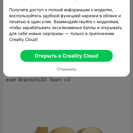
Получите доступ к полной информации о моделях,
воспользуйтесь удобной функцией нарезки в облаке и
German:
печатью в один клик. Взаимодействуйте с моделями,
чтобы зарабатывать эксклюзивные баллы и открывать
Danke Freunde, heute haben wir die 100
для себя новые сюрпризы — только в приложении
Follower geknackt und ich bin um so mehr stolz
Creality Cloud!
teil einer so großartigen Community zu sein.
Danke das ihr teil des ganzen seit und wir
Открыть в Creality Cloud
freuen uns auf die weitere Zeit die wir
Отменить
gemeinsam noch haben (=.
euer Brainbits3D Team <3