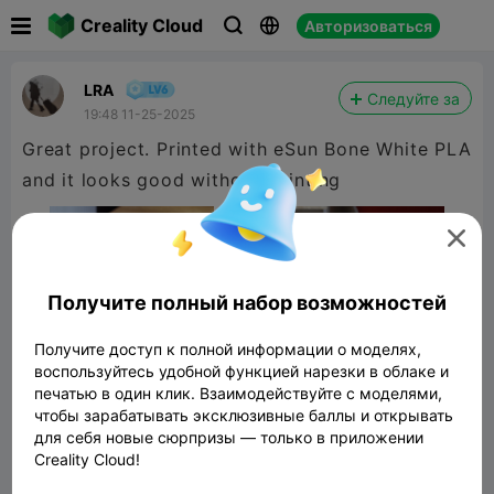

Creality Cloud
Авторизоваться



LRA
Следуйте за
19:48 11-25-2025
Great project. Printed with eSun Bone White PLA
and it looks good without painting

Получите полный набор возможностей
Получите доступ к полной информации о моделях,
воспользуйтесь удобной функцией нарезки в облаке и
печатью в один клик. Взаимодействуйте с моделями,
чтобы зарабатывать эксклюзивные баллы и открывать
для себя новые сюрпризы — только в приложении
Creality Cloud!
Santa Claus Figurine #1