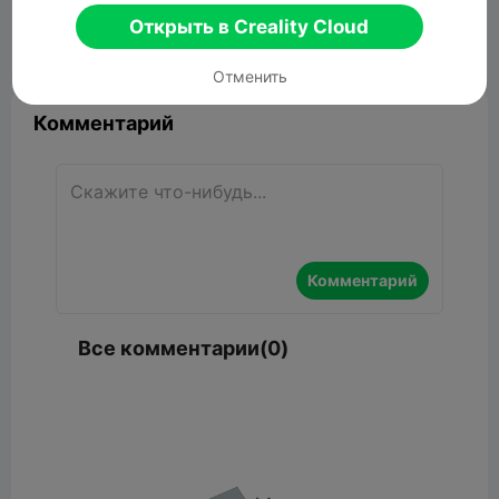
Связанные 3D модели
Открыть в Creality Cloud


Сообщить об этом
9

Отменить
Комментарий
Комментарий
Все комментарии(0)