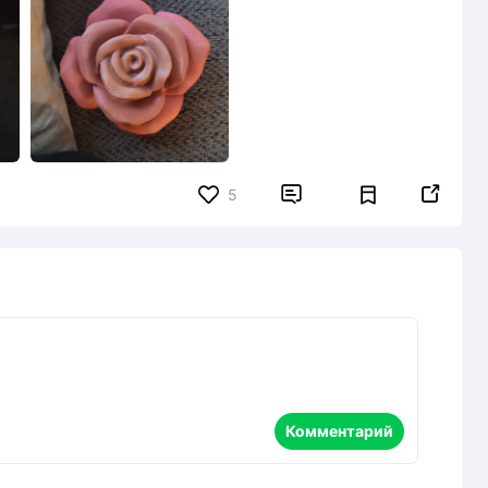


5
Комментарий