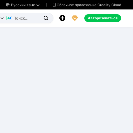
Облачное приложение Creality Cloud

Русский язык




Авторизоваться

