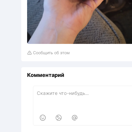
Сообщить об этом

Комментарий


