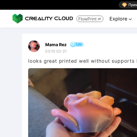

Пре
Explore
FlowPrint


Mama Rez
03:10 02-21
looks great printed well without supports I