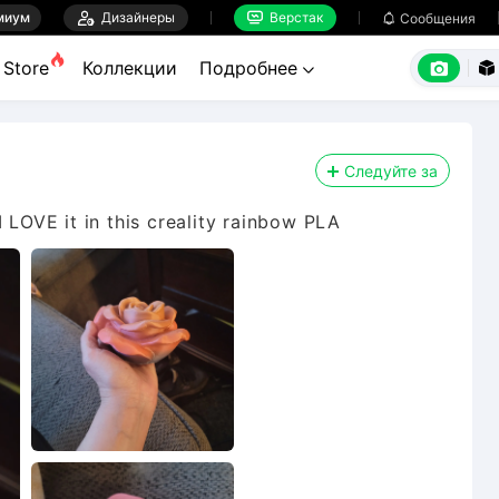
миум

Дизайнеры
Верстак

Сообщения



Store
Коллекции
Подробнее


Следуйте за
 LOVE it in this creality rainbow PLA