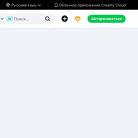
Облачное приложение Creality Cloud

Русский язык




Авторизоваться

