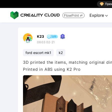

Пре
Explore
FlowPrint


K23
06:03 02-21
ford escort mk1
k2
3D printed the items, matching original d
Printed in ABS using K2 Pro