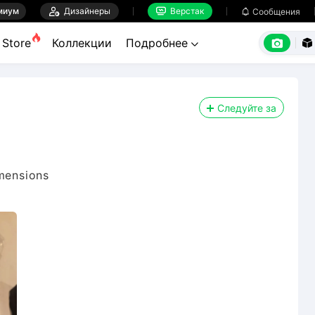
миум

Дизайнеры
Верстак

Сообщения



Store
Коллекции
Подробнее


Следуйте за
imensions