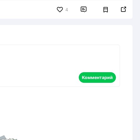


4
Комментарий