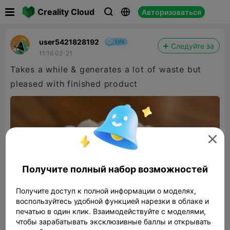

Creality Cloud
Авторизоваться



user5421828192
Следуйте за
11:16 02-21
Takes a while & generates a lot of waste but
pleased with finished product

Получите полный набор возможностей
Получите доступ к полной информации о моделях,
воспользуйтесь удобной функцией нарезки в облаке и
печатью в один клик. Взаимодействуйте с моделями,
чтобы зарабатывать эксклюзивные баллы и открывать