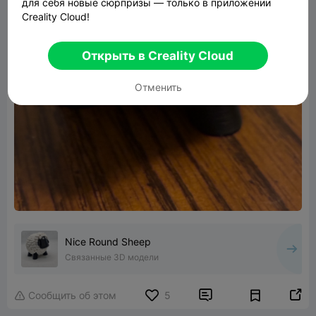
для себя новые сюрпризы — только в приложении
Creality Cloud!
Открыть в Creality Cloud
Отменить
Nice Round Sheep
Связанные 3D модели


Сообщить об этом
5
