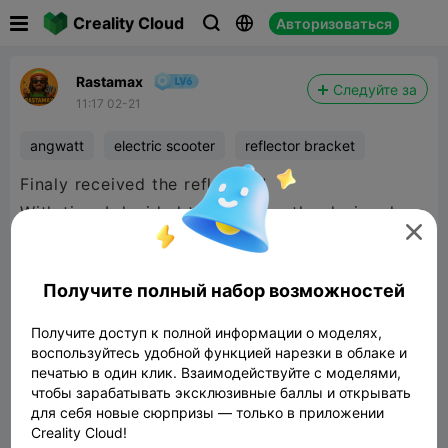

Creality Cloud
Авторизоваться



Rastamax
Следуйте за
11:17 02-21
angwatt
electric scooter
reflector bracket
Finaly received the reflector !
With time I decided to reinforce the design, here

it is the V2
Perfect fit, perfect light reflection, let's ride !
Получите полный набор возможностей
Получите доступ к полной информации о моделях,
воспользуйтесь удобной функцией нарезки в облаке и
печатью в один клик. Взаимодействуйте с моделями,
чтобы зарабатывать эксклюзивные баллы и открывать
для себя новые сюрпризы — только в приложении
Creality Cloud!