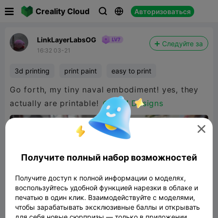

Creality Cloud
Авторизоваться



LinkLayerLabsOG
Следуйте за
16:32 03-21
3d printing
print paint
easy to print
Go forth, my tiny naval embodiment! yes, they
actually are printable!
@KVM Designs

Получите полный набор возможностей
Получите доступ к полной информации о моделях,
воспользуйтесь удобной функцией нарезки в облаке и
печатью в один клик. Взаимодействуйте с моделями,
чтобы зарабатывать эксклюзивные баллы и открывать
для себя новые сюрпризы — только в приложении