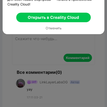
Creality Cloud!


Сообщить об этом
11

Открыть в Creality Cloud
Комментарий
Отменить
Комментарий
Все комментарии(0)
LinkLayerLabsOG
Автор
yay
17:11 03-21