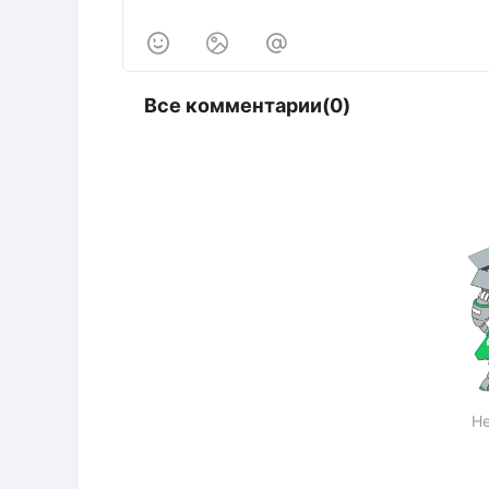



Все комментарии(0)
Не