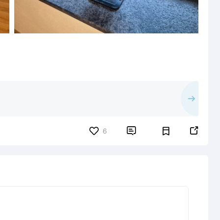


6