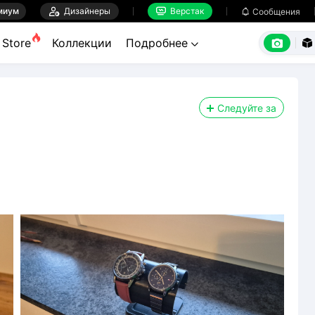
миум

Дизайнеры
Верстак

Сообщения



Store
Коллекции
Подробнее


Следуйте за