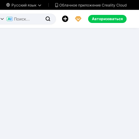
Облачное приложение Creality Cloud

Русский язык




Авторизоваться

