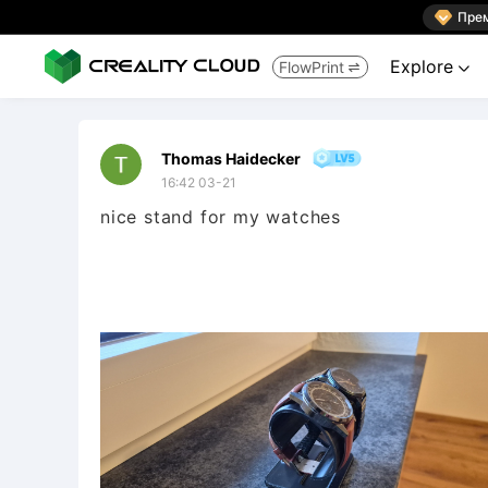

Пре
Explore
FlowPrint


Thomas Haidecker
16:42 03-21
nice stand for my watches