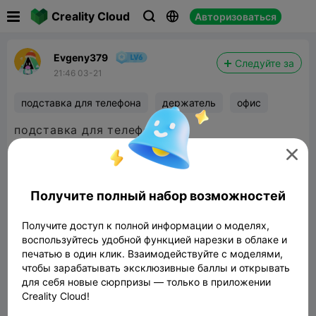

Creality Cloud
Авторизоваться



Evgeny379
Следуйте за
21:46 03-21
подставка для телефона
держатель
офис
подставка для телефона

Получите полный набор возможностей
Получите доступ к полной информации о моделях,
воспользуйтесь удобной функцией нарезки в облаке и
печатью в один клик. Взаимодействуйте с моделями,
чтобы зарабатывать эксклюзивные баллы и открывать
для себя новые сюрпризы — только в приложении
Creality Cloud!
подставка для телефона