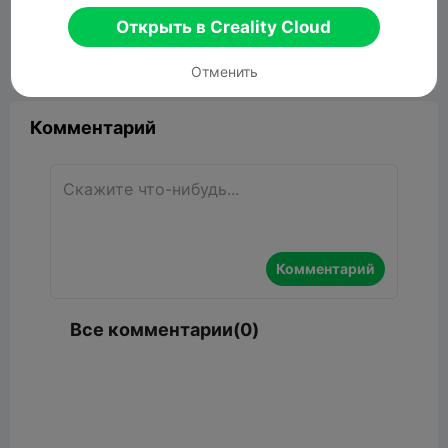
5.02MB
Связанные 3D модели
Открыть в Creality Cloud


Сообщить об этом
7
Отменить

Комментарий
Комментарий
Все комментарии(0)