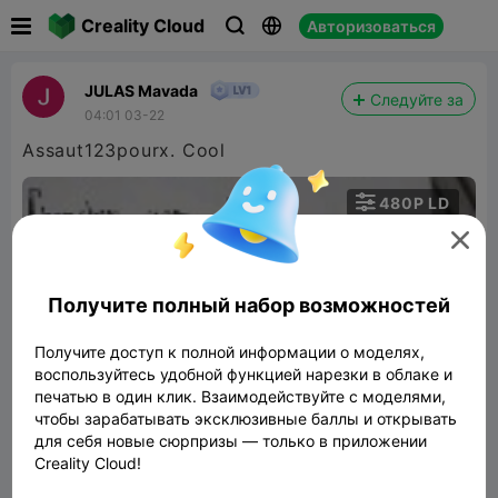

Creality Cloud
Авторизоваться



JULAS Mavada
Следуйте за
04:01 03-22
Assaut123pourx. Cool

480P LD


Получите полный набор возможностей
Получите доступ к полной информации о моделях,
воспользуйтесь удобной функцией нарезки в облаке и
00:58
печатью в один клик. Взаимодействуйте с моделями,
чтобы зарабатывать эксклюзивные баллы и открывать
для себя новые сюрпризы — только в приложении
Creality Cloud!
Alex Terrible Mask Cosplay Halloween
Slaughter To Prevail
71.01MB
Связанные 3D модели