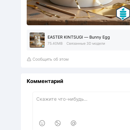
EASTER KINTSUGI — Bunny Egg
75.40MB
Связанные 3D модели
Сообщить об этом

Комментарий


