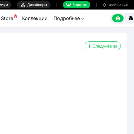
миум

Дизайнеры
Верстак

Сообщения



Store
Коллекции
Подробнее


Следуйте за