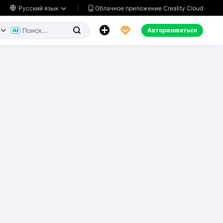
Облачное приложение Creality Cloud

Русский язык




Авторизоваться

