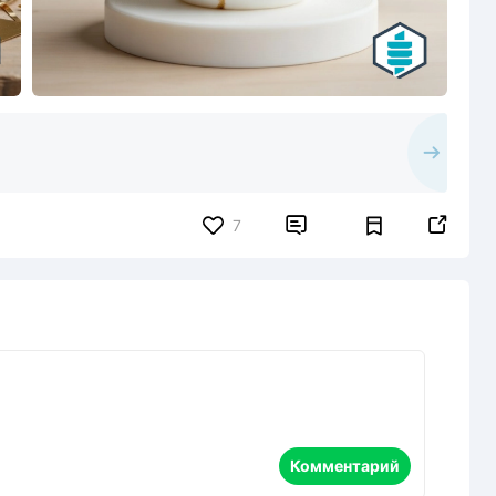


7
Комментарий