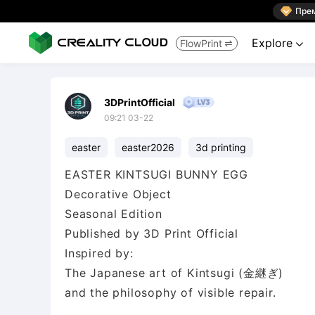

Пре
Explore
FlowPrint


3DPrintOfficial
09:21 03-22
easter
easter2026
3d printing
EASTER KINTSUGI BUNNY EGG
Decorative Object
Seasonal Edition
Published by 3D Print Official
Inspired by:
The Japanese art of Kintsugi (金継ぎ)
and the philosophy of visible repair.