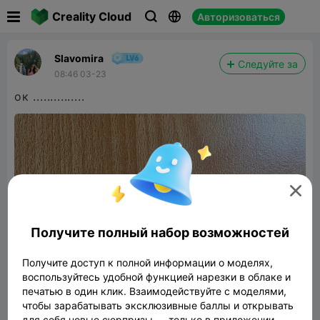

Creality Cloud
Авторизоваться



Slavomira
Следуйте за
08:46 03-23
ок ...............

Получите полный набор возможностей
Получите доступ к полной информации о моделях,
воспользуйтесь удобной функцией нарезки в облаке и
печатью в один клик. Взаимодействуйте с моделями,
чтобы зарабатывать эксклюзивные баллы и открывать
для себя новые сюрпризы — только в приложении