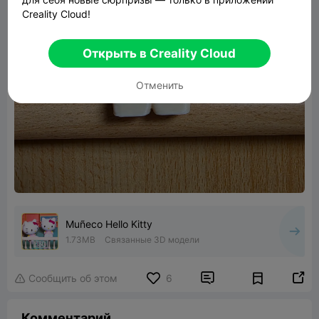
Creality Cloud!
Открыть в Creality Cloud
Отменить
Muñeco Hello Kitty
1.73MB
Связанные 3D модели


Сообщить об этом
6

Комментарий