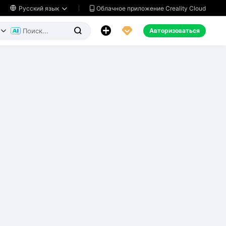
Облачное приложение Creality Cloud

Русский язык




Авторизоваться

