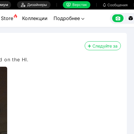
миум

Дизайнеры
Верстак

Сообщения



Store
Коллекции
Подробнее


Следуйте за
d on the HI.