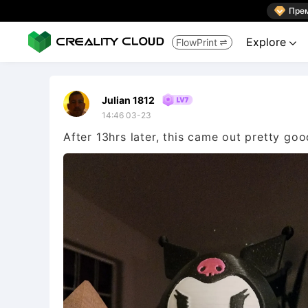

Пре
Explore
FlowPrint


Julian 1812
14:46 03-23
After 13hrs later, this came out pretty goo