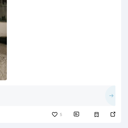


5