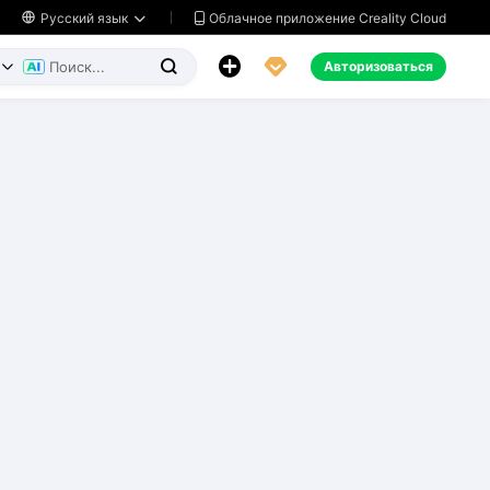
Облачное приложение Creality Cloud

Русский язык




Авторизоваться

