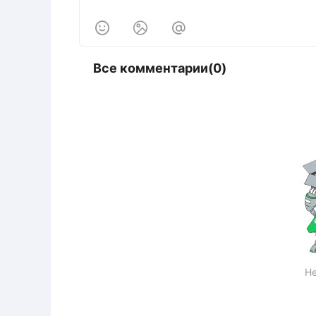



Все комментарии(0)
Не