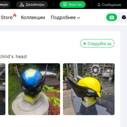
миум

Дизайнеры
Верстак

Сообщения



Store
Коллекции
Подробнее


Следуйте за
child's head