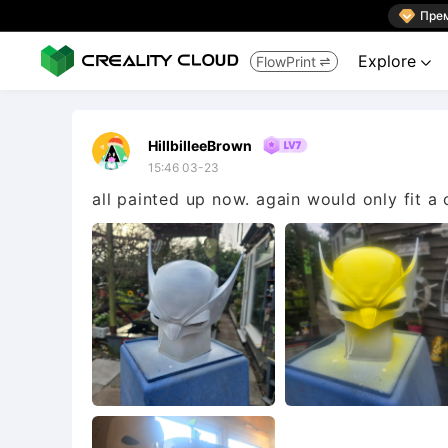

Пре
Explore
FlowPrint


HillbilleeBrown
15:46 03-23
all painted up now. again would only fit a 