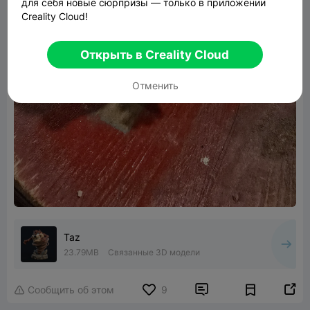
для себя новые сюрпризы — только в приложении
Creality Cloud!
Открыть в Creality Cloud
Отменить
Taz
23.79MB
Связанные 3D модели


Сообщить об этом
9
