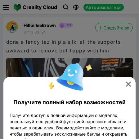

Creality Cloud
Авторизоваться



HillbilleeBrown
Следуйте за
07:13 03-24
done a fancy taz in pla silk. all the supports
awkward to remove but happy with him

Получите полный набор возможностей
Получите доступ к полной информации о моделях,
воспользуйтесь удобной функцией нарезки в облаке и
печатью в один клик. Взаимодействуйте с моделями,
чтобы зарабатывать эксклюзивные баллы и открывать