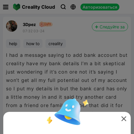

Creality Cloud
Авторизоваться



3Dpez
Следуйте за
07:32 03-24
help
how to
creality
I had a message saying to add bank account but
creality have my bank details I’m a bit skeptical
just wondering if it’s con ore not it’s saying I
won’t get all my full potential out of my account
so I put my details in but the bank card has only
a little money in and it said try another card
from a friend ore family member that did it for
me just need to know if it’s part of creality all

so it a automated service I pay for this service
all ready so why pay again it’s could verify bot