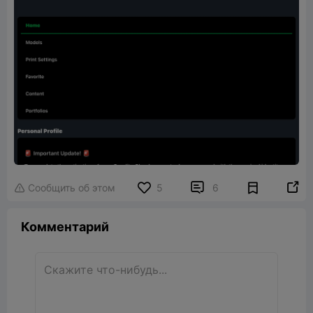


Сообщить об этом
5
6

Комментарий