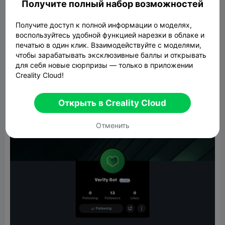
Получите полный набор возможностей
is it part of creality
@Creality
@cici alfieanie
cici channel
@CiCi
@Creality
Cloud
Получите доступ к полной информации о моделях,
воспользуйтесь удобной функцией нарезки в облаке и
@Creality
Cloud 0001
@Creality
Cloud Ethan
печатью в один клик. Взаимодействуйте с моделями,
@Creality
Cloud off.
чтобы зарабатывать эксклюзивные баллы и открывать
для себя новые сюрпризы — только в приложении
Creality Cloud!
Открыть в Creality Cloud
Отменить