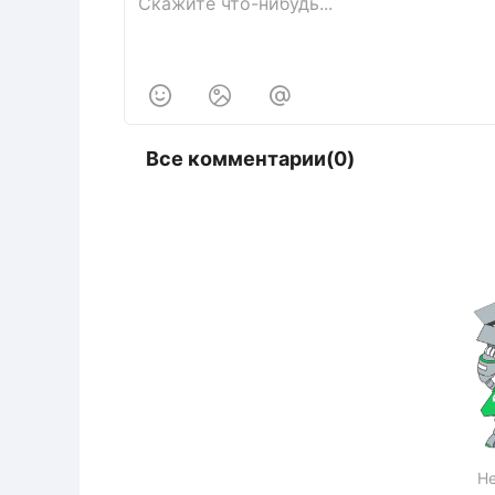



Все комментарии(0)
Не