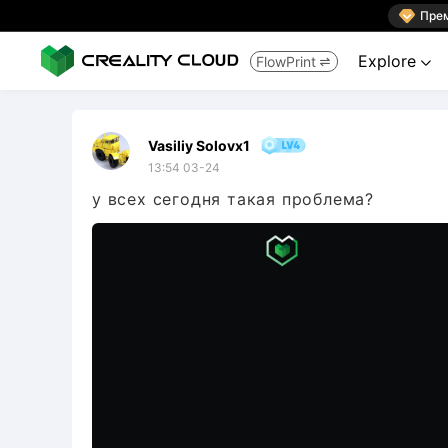

Пре
Explore
FlowPrint


Vasiliy Solovx1
13:54 03-24
у всех сегодня такая проблема?