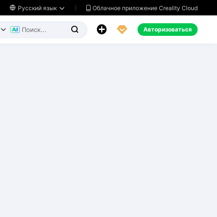
Облачное приложение Creality Cloud

Русский язык




Авторизоваться

