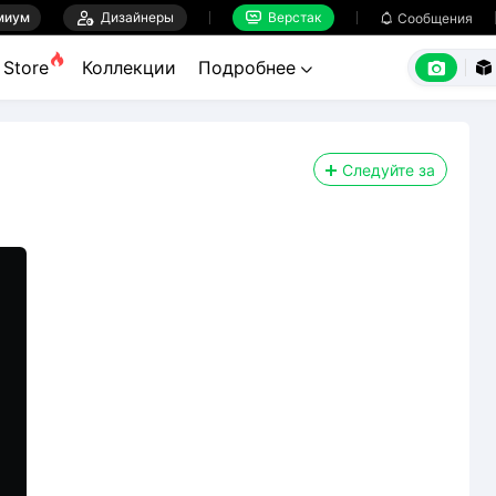
миум

Дизайнеры
Верстак

Сообщения



Store
Коллекции
Подробнее


Следуйте за