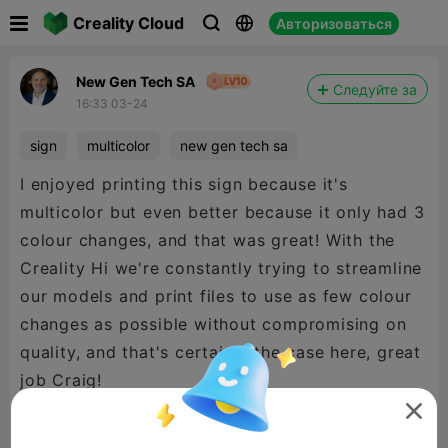

Creality Cloud
Авторизоваться



New Gen Tech SA
Следуйте за
16:33 03-24
sign
multicolor
new gen tech sa
I enjoyed printing this sign because it's
multicolor but even better because it only had 3
colour changes, and that was great! With the
Creality Hi we're constantly trying to streamline
our models and print files to use as few colour
changes as possible without compromising on
quality, and that's certainly the case here, great
@CCS Interpretations
