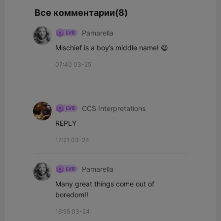
Все комментарии(8)
Pamarella
Mischief is a boy’s middle name! 😆
07:40 03-25
CCS Interpretations
REPLY
17:21 03-24
Pamarella
Many great things come out of 
boredom!!
16:55 03-24