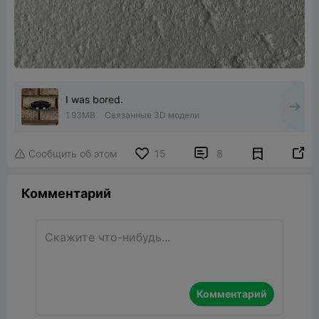
I was bored.
1.93MB
Связанные 3D модели


Сообщить об этом
15
8

Комментарий
Комментарий