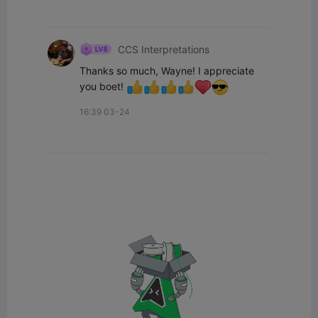
CCS Interpretations
Thanks so much, Wayne! I appreciate 
you boet! 
16:39 03-24