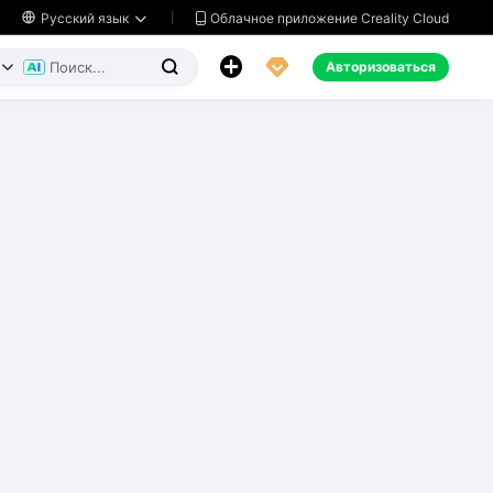
Облачное приложение Creality Cloud

Русский язык




Авторизоваться

