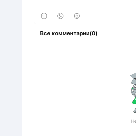



Все комментарии(0)
Не