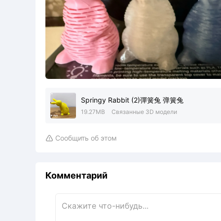
Springy Rabbit (2)彈簧兔 弹簧兔
19.27MB
Связанные 3D модели
Сообщить об этом

Комментарий