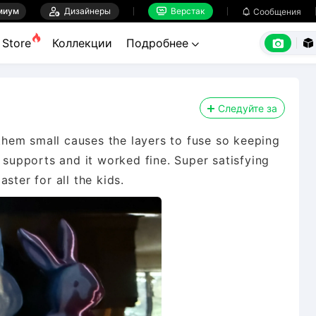
миум

Дизайнеры
Верстак

Сообщения



Store
Коллекции
Подробнее


Следуйте за
 them small causes the layers to fuse so keeping
e supports and it worked fine. Super satisfying
ster for all the kids.