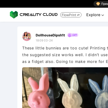

Пре
Explore
FlowPrint


DollhouseDipsh1t
18:09 03-24
These little bunnies are too cute! Printing
the suggested size works well. I didn’t us
as a fidget also. Going to make more for Ea