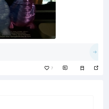


7