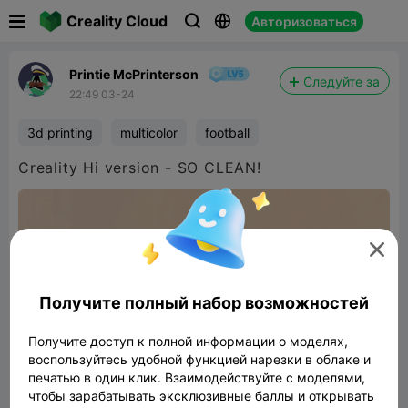

Creality Cloud
Авторизоваться



Printie McPrinterson
Следуйте за
22:49 03-24
3d printing
multicolor
football
Creality Hi version - SO CLEAN!

Получите полный набор возможностей
Получите доступ к полной информации о моделях,
воспользуйтесь удобной функцией нарезки в облаке и
печатью в один клик. Взаимодействуйте с моделями,
чтобы зарабатывать эксклюзивные баллы и открывать