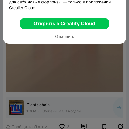
для себя новые сюрпризы — только в приложении
Creality Cloud!
Открыть в Creality Cloud
Отменить
Giants chain
1.36MB
Связанные 3D модели


Сообщить об этом
3
