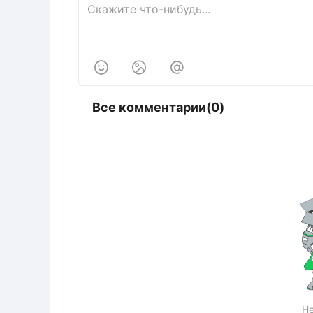



Все комментарии(0)
Не