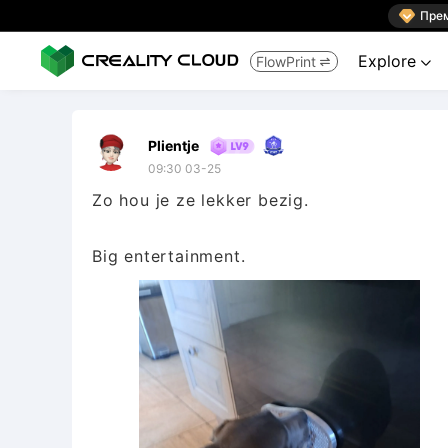

Пре
Explore
FlowPrint


Plientje
09:30 03-25
Zo hou je ze lekker bezig.
Big entertainment.