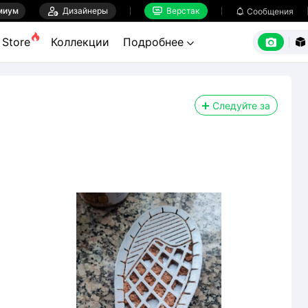
миум

Дизайнеры
Верстак

Сообщения



Store
Коллекции
Подробнее


Следуйте за