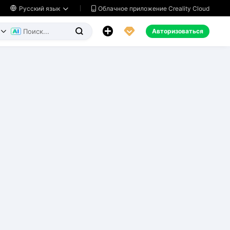
Облачное приложение Creality Cloud

Русский язык




Авторизоваться

