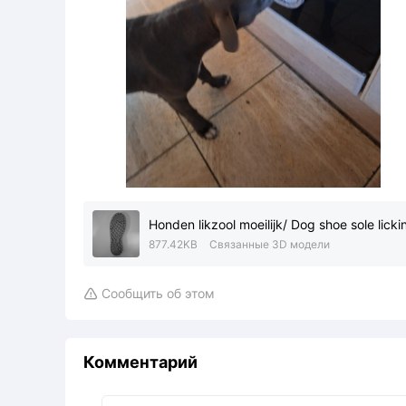
Honden likzool moeilijk/ Dog shoe sole lickin
877.42KB
Связанные 3D модели
Сообщить об этом

Комментарий