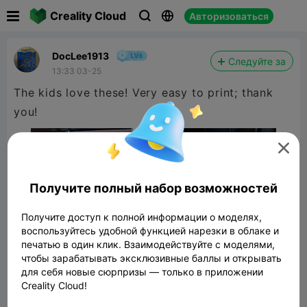

Creality Cloud
Авторизоваться



DocLee1913
Следуйте за
13:33 03-25
The kids love these! Very easy to print; thank
you!

Получите полный набор возможностей
Получите доступ к полной информации о моделях,
воспользуйтесь удобной функцией нарезки в облаке и
печатью в один клик. Взаимодействуйте с моделями,
чтобы зарабатывать эксклюзивные баллы и открывать
для себя новые сюрпризы — только в приложении
Creality Cloud!
Articulated Diplodocus Dinosaur - Flexible
Toy