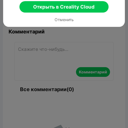
26.31MB
Связанные 3D модели
Открыть в Creality Cloud


Сообщить об этом
7

Отменить
Комментарий
Комментарий
Все комментарии(0)