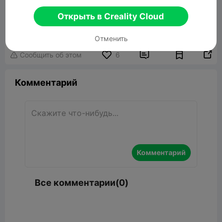
Открыть в Creality Cloud
Simple Garden Stakes
1.56MB
Связанные 3D модели
Отменить


Сообщить об этом
6

Комментарий
Комментарий
Все комментарии(0)