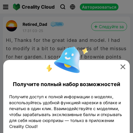

Creality Cloud
Авторизоваться



Retired_Dad
Следуйте за
17:31 03-25
Hi, Thanks for the great idea and model. I had
to modify it a bit to suit the needs of the missus
for her garden. I scored lots of brownie points
making these. :D

Получите полный набор возможностей
Получите доступ к полной информации о моделях,
воспользуйтесь удобной функцией нарезки в облаке и
печатью в один клик. Взаимодействуйте с моделями,
чтобы зарабатывать эксклюзивные баллы и открывать
для себя новые сюрпризы — только в приложении
Creality Cloud!