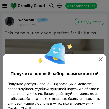

Creality Cloud
Авторизоваться



woowoot
Следуйте за
19:07 03-25
This came out so good! perfect for lip balms.

Получите полный набор возможностей
Получите доступ к полной информации о моделях,
воспользуйтесь удобной функцией нарезки в облаке и
печатью в один клик. Взаимодействуйте с моделями,
чтобы зарабатывать эксклюзивные баллы и открывать
для себя новые сюрпризы — только в приложении
Creality Cloud!