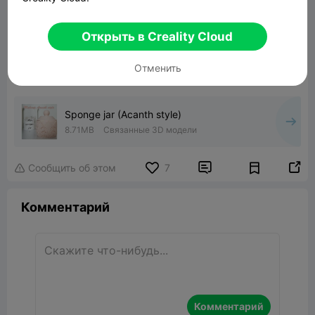
Открыть в Creality Cloud
Отменить
Sponge jar (Acanth style)
8.71MB
Связанные 3D модели


Сообщить об этом
7

Комментарий
Комментарий