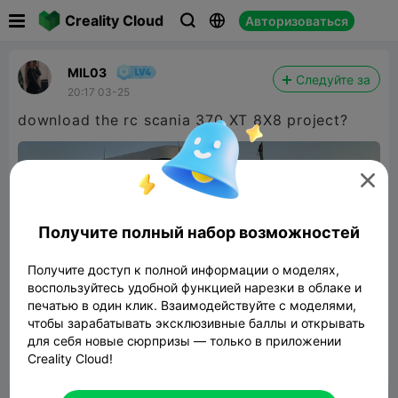

Creality Cloud
Авторизоваться



MIL03
Следуйте за
20:17 03-25
download the rc scania 370 XT 8X8 project?

Получите полный набор возможностей
Получите доступ к полной информации о моделях,
воспользуйтесь удобной функцией нарезки в облаке и
печатью в один клик. Взаимодействуйте с моделями,
чтобы зарабатывать эксклюзивные баллы и открывать
для себя новые сюрпризы — только в приложении
Creality Cloud!


Сообщить об этом
1
