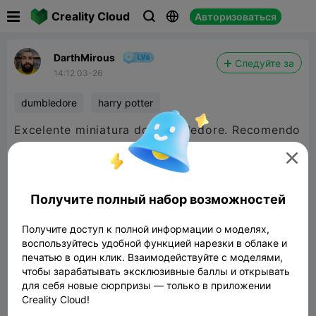

Creality Cloud
Авторизоваться



DarthMirous
Следуйте за
14:12 03-26
dumbledore
harry potter
Excelente miniatura do Dumbledore. Recomendo
muito e fica linda após pintada.

Получите полный набор возможностей
Получите доступ к полной информации о моделях,
воспользуйтесь удобной функцией нарезки в облаке и
печатью в один клик. Взаимодействуйте с моделями,
чтобы зарабатывать эксклюзивные баллы и открывать
для себя новые сюрпризы — только в приложении
Creality Cloud!