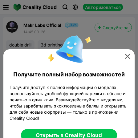

Creality Cloud
Авторизоваться



Makr Labs Official
Следуйте за
14:45 03-26
double drill
3d printing
Jokes aside the double drill bit joke we all know

dosent work as it is a prank but we need
working ones so start modeling
Получите полный набор возможностей


Сообщить об этом
4
Получите доступ к полной информации о моделях,

воспользуйтесь удобной функцией нарезки в облаке и
печатью в один клик. Взаимодействуйте с моделями,
Комментарий
чтобы зарабатывать эксклюзивные баллы и открывать
для себя новые сюрпризы — только в приложении
Creality Cloud!
Открыть в Creality Cloud