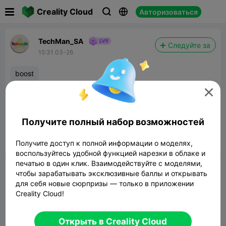

Creality Cloud
Авторизоваться



TechMan_SA
Следуйте за
15:31 03-26
boost
Thank you very much
@Hakroddun
and

@manu-52
for the boosts. Your support is
sincerely appreciated.
Получите полный набор возможностей


Сообщить об этом
9
Получите доступ к полной информации о моделях,

воспользуйтесь удобной функцией нарезки в облаке и
печатью в один клик. Взаимодействуйте с моделями,
Комментарий
чтобы зарабатывать эксклюзивные баллы и открывать
для себя новые сюрпризы — только в приложении
Creality Cloud!
Открыть в Creality Cloud