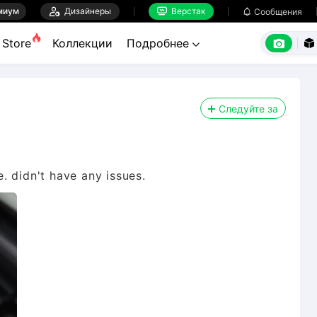
миум

Дизайнеры
Верстак

Сообщения



Store
Коллекции
Подробнее


Следуйте за
. didn't have any issues.