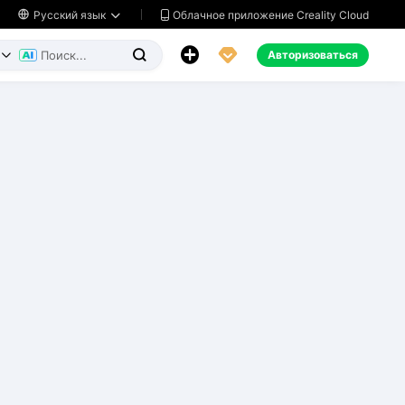
Облачное приложение Creality Cloud

Русский язык




Авторизоваться

