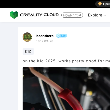

Пре
Explore
FlowPrint


beanthere
18:17 03-26
K1C
on the k1c 2025. works pretty good for me