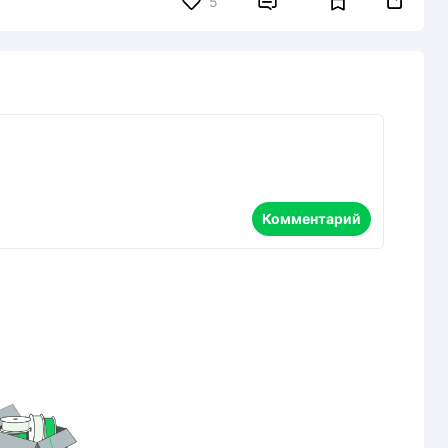


5
Комментарий