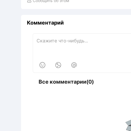
Сообщить об этом

Комментарий



Все комментарии(0)