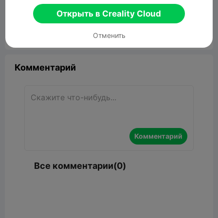
Bottle dryer
Открыть в Creality Cloud
376.92KB
Связанные 3D модели
Отменить


Сообщить об этом
3

Комментарий
Комментарий
Все комментарии(0)