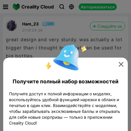

Creality Cloud
Авторизоваться



Ham_23
Следуйте за
21:10 03-26
great design and very sturdy. was actually a lot
bigger than i thought but great can be used for
big bottles.

Получите полный набор возможностей
Получите доступ к полной информации о моделях,
воспользуйтесь удобной функцией нарезки в облаке и
печатью в один клик. Взаимодействуйте с моделями,
чтобы зарабатывать эксклюзивные баллы и открывать
для себя новые сюрпризы — только в приложении
Creality Cloud!